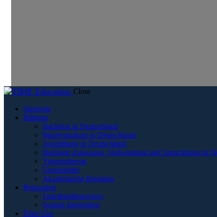
Close
Startseite
Bildung
Bachelor in Deutschland
Masterstudium in Deutschland
Ausbildung in Deutschland
Bedingte Zulassung, Vorbereitung und Sprachkurse in D
Visumsdienste
Unterkünfte
Akademische Beratung
Relocation
Unterkunftsservices
Soziale Integration
Über Uns