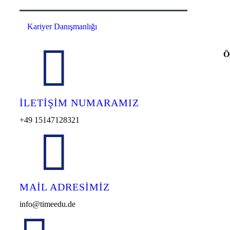
Kariyer Danışmanlığı
Ö
İLETIŞIM NUMARAMIZ
+49 15147128321
MAIL ADRESIMIZ
info@timeedu.de