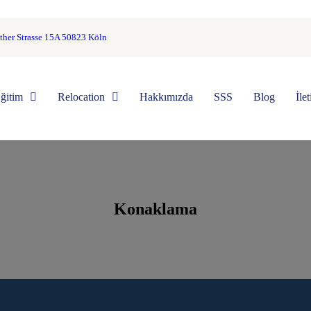
ther Strasse 15A 50823 Köln
ğitim
Relocation
Hakkımızda
SSS
Blog
İle
Konaklama