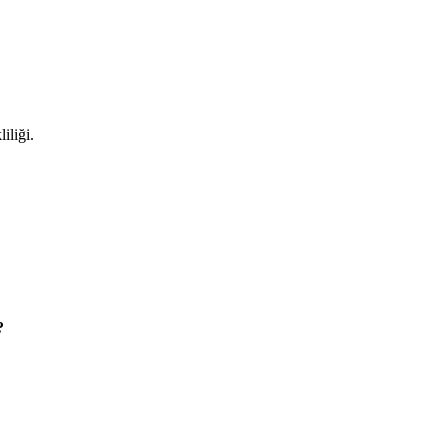
iliği.
?