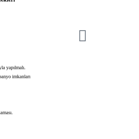
yla yapılmalı.
 banyo imkanları
laması.