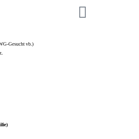
, WG-Gesucht vb.)
z.
lie)