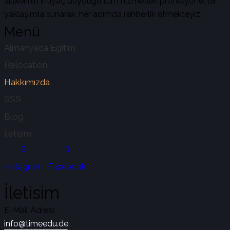
ailelerinin ihtiyaç duyduğu tüm hizmetleri profesyonel bir
yaklaşımla sunarak, her adımda rehberlik etmekteyiz.
Menü
Almanya’da Eğitim
Relocation
Hakkımızda
SSS
Blog
İletişim
Instagram
Facebook
İletisim
E-Mail Adresi:
info@timeedu.de