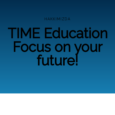
HAKKIMIZDA
TIME Education
Focus on your
future!