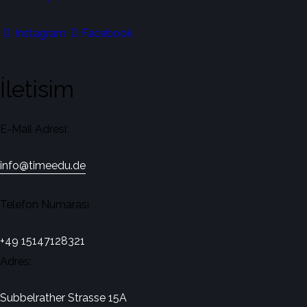
Instagram
Facebook
İletisim
E-Mail Adresi:
info@timeedu.de
Telefon Numarası
+49 15147128321
Adres:
Subbelrather Strasse 15A