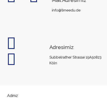
Mail Adresimiz
info@timeedu.de
Adresimiz
Subbelrather Strasse 15A
50823
Köln
Adınız