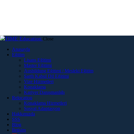
Close
Anasayfa
Eğitim
Lisans Eğitimi
Master Eğitimi
Ausbildung Eğitimi / Mesleki Eğitim
Şartlı Kabul Dil Eğitimi
Vize Hizmetleri
Konaklama
Kariyer Danışmanlığı
Relocation
Konaklama Hizmetleri
Sosyal Adaptasyon
Hakkımızda
SSS
Blog
İletişim