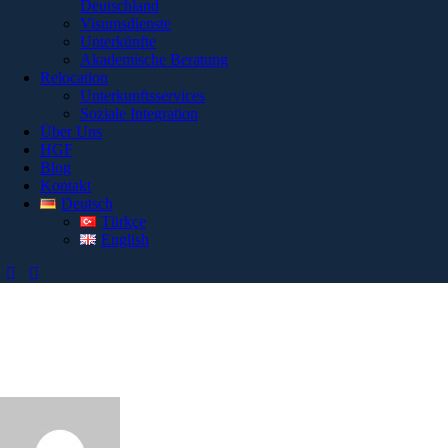
Deutschland
Visumsdienste
Unterkünfte
Akademische Beratung
Relocation
Unterkunftsservices
Soziale Integration
Über Uns
HGF
Blog
Kontakt
Deutsch
Türkçe
English